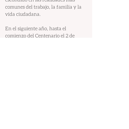
comunes del trabajo, la familia y la 
vida ciudadana.
En el siguiente año, hasta el 
comienzo del Centenario el 2 de 
octubre de 2028, desearía que 
tuviéramos más presentes las 
enseñanzas de san Josemaría sobre 
la amistad y la confidencia
, siendo 
cada una y cada uno para los demás 
«Cristo que pasa», y descubriéndolo 
también en los demás. En nuestra 
vocación, la amistad es el lugar 
privilegiado de evangelización, pues 
en los lazos de amistad compartimos 
el evangelio de corazón a corazón.