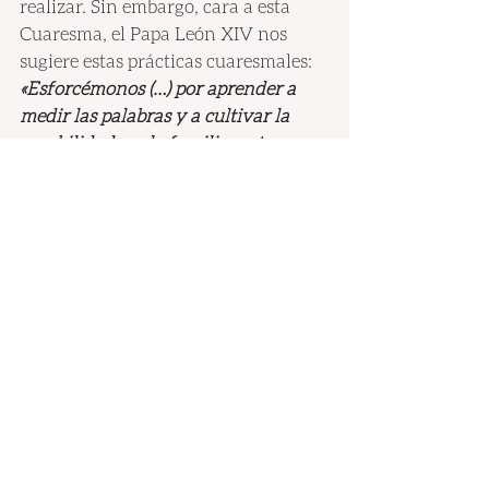
realizar. Sin embargo, cara a esta 
Cuaresma, el Papa León XIV nos 
sugiere estas prácticas cuaresmales: 
«Esforcémonos (…) por aprender a 
medir las palabras y a cultivar la 
amabilidad: en la familia, entre 
amigos, en el lugar de trabajo, en las 
redes sociales, en los debates 
políticos, en los medios de 
comunicación y en las comunidades 
cristianas. Entonces, muchas 
palabras de odio darán paso a 
palabras de esperanza y paz»
(Mensaje para la Cuaresma 2026).
Hermanos sacerdotes, respetémonos, 
respetemos a los demás, busquemos 
ser