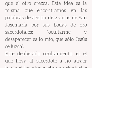
que el otro crezca. Esta idea es la 
misma que encontramos en las 
palabras de acción de gracias de San 
Josemaría por sus bodas de oro 
sacerdotales: “ocultarme y 
desaparecer es lo mío, que sólo Jesús 
se luzca”. 
Este deliberado ocultamiento, es el 
que lleva al sacerdote a no atraer 
hacia sí las almas, sino a orientarlas 
hacia Dios. 
Hizo hincapié en que es necesaria la 
pobreza de corazón, de espíritu. Que 
nos conduce a no reclamar, ni 
reivindicar nada para nosotros 
mismos y nos da una mayor libertad 
para amar. Y es que, solo quien es 