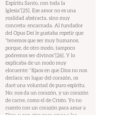
Espíritu Santo, con toda la 
Iglesia”[25]. Ese amor no es una 
realidad abstracta, sino muy 
concreta: encarnada. Al fundador 
del Opus Dei le gustaba repetir que 
“tenemos que ser muy humanos; 
porque, de otro modo, tampoco 
podremos ser divinos”[26]. Y lo 
explicaba de un modo muy 
elocuente: “fijaos en que Dios no nos 
declara: en lugar del corazón, os 
daré una voluntad de puro espíritu. 
No: nos da un corazón, y un corazón 
de carne, como el de Cristo. Yo no 
cuento con un corazón para amar a 
Dios, y con otro para amar a las 
personas de la tierra. Con el mismo 
corazón con el que he querido a mis 