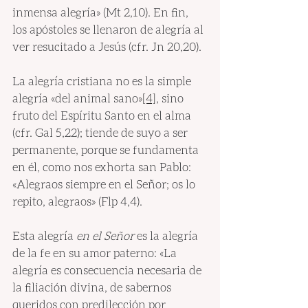
inmensa alegría» (Mt 2,10). En fin, 
los apóstoles se llenaron de alegría al 
ver resucitado a Jesús (cfr. Jn 20,20).
La alegría cristiana no es la simple 
alegría «del animal sano
»
[4]
, sino 
fruto del Espíritu Santo en el alma 
(cfr. Gal 5,22); tiende de suyo a ser 
permanente, porque se fundamenta 
en él, como nos exhorta san Pablo: 
«Alegraos siempre en el Señor; os lo 
repito, alegraos» (Flp 4,4).
Esta alegría 
en el Señor
 es la alegría 
de la fe en su amor paterno: «La 
alegría es consecuencia necesaria de 
la filiación divina, de sabernos 
queridos con predilección por 