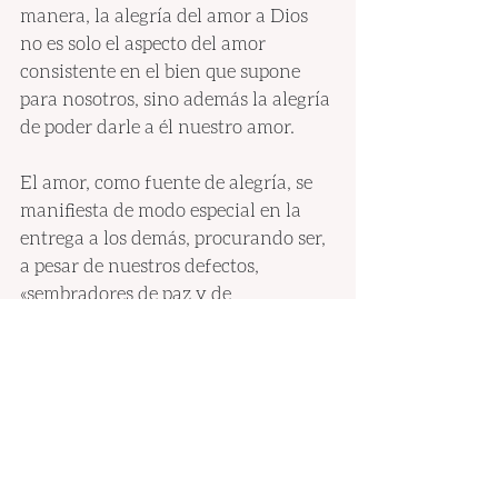
manera, la alegría del amor a Dios 
no es solo el aspecto del amor 
consistente en el bien que supone 
para nosotros, sino además la alegría 
de poder darle a él nuestro amor.
El amor, como fuente de alegría, se 
manifiesta de modo especial en la 
entrega a los demás, procurando ser, 
a pesar de nuestros defectos, 
«sembradores de paz y de 
alegría»
[11]
. Así, además, nos 
alegramos al ver la alegría de los 
demás y, como nuestro Padre, 
podemos decirles con verdad: «Mi 
alegría es vuestra alegría»
[12]
.
6. «El amor verdadero exige salir de 