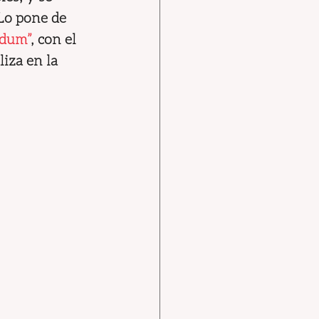
Lo pone de 
ndum”
, con el 
iza en la 