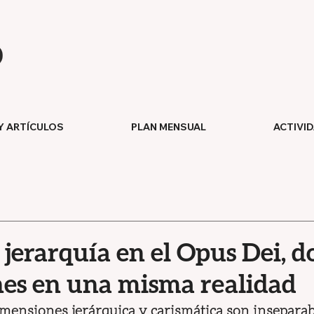
Y ARTÍCULOS
PLAN MENSUAL
ACTIVI
jerarquía en el Opus Dei, d
es en una misma realidad
dimensiones jerárquica y carismática son inseparabl