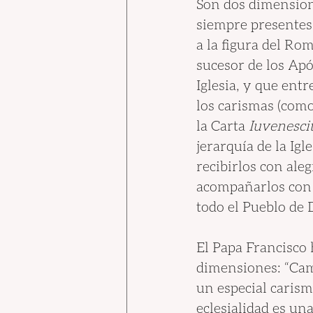
Son dos dimension
siempre presentes
a la figura del Rom
sucesor de los Apó
Iglesia, y que entr
los carismas (como
la Carta 
Iuvenescit
jerarquía de la Igl
recibirlos con ale
acompañarlos con p
todo el Pueblo de D
El Papa Francisco
dimensiones: “Cami
un especial carisma
eclesialidad es un