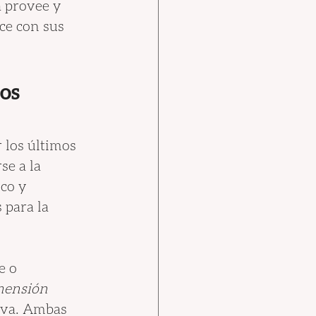
a provee y 
ce con sus 
os 
 los últimos 
se a la 
co y 
 para la 
e o 
mensión 
iva. Ambas 