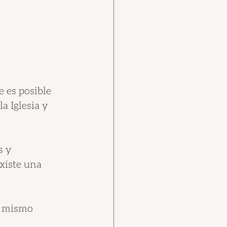
 es posible 
a Iglesia y 
s y 
xiste una 
l mismo 