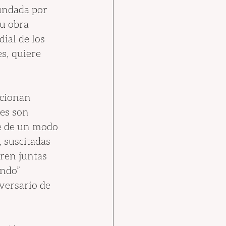
fundada por 
u obra 
ial de los 
s, quiere 
acionan 
es son 
se de un modo 
 suscitadas 
ren juntas 
undo” 
versario de 