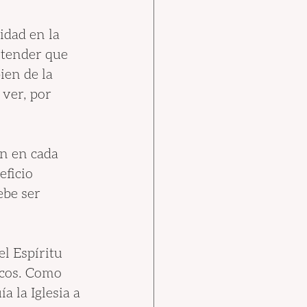
idad en la 
ntender que 
ien de la 
 ver, por 
n en cada 
ficio 
ebe ser 
l Espíritu 
icos. Como 
ía la Iglesia a 