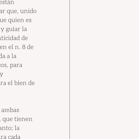
están 
r que, unido 
que quien es 
y guiar la 
ticidad de 
n el n. 8 de 
a a la 
cos, para 
y 
ra el bien de 
e ambas 
, que tienen 
nto; la 
ara cada 