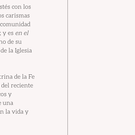
tés con los 
os carismas 
a comunidad 
 y es
 en el 
no de su 
e la Iglesia 
rina de la Fe 
del reciente 
cos y 
e una 
n la vida y 