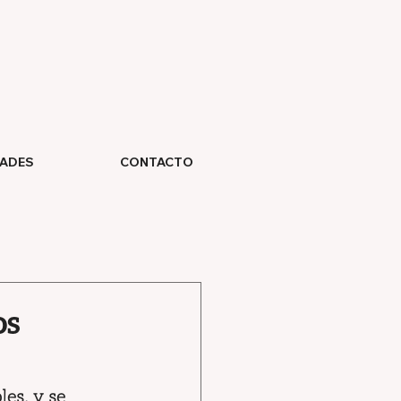
DADES
CONTACTO
os
es, y se 