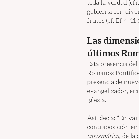
toda la verdad (cfr
gobierna con diver
frutos (cf. Ef 4, 11-
Las dimensio
últimos Rom
Esta presencia del
Romanos Pontífices
presencia de nuev
evangelizador, era
Iglesia.
Así, decía: “En va
contraposición en l
carismática
, de la