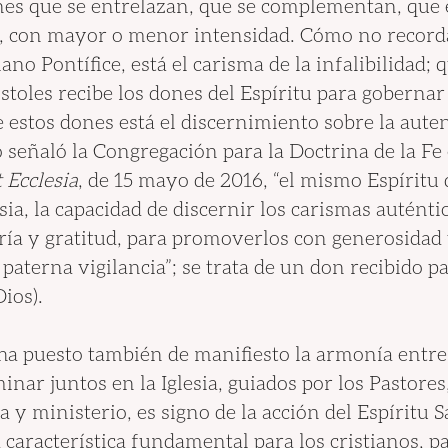
es que se entrelazan, que se complementan, que 
, con mayor o menor intensidad. Cómo no recorda
ano Pontífice, está el carisma de la infalibilidad; 
stoles recibe los dones del Espíritu para gobernar 
e estos dones está el discernimiento sobre la auten
 señaló la Congregación para la Doctrina de la Fe e
 Ecclesia
, de 15 mayo de 2016, “el mismo Espíritu d
esia, la capacidad de discernir los carismas auténti
gría y gratitud, para promoverlos con generosidad 
aterna vigilancia”; se trata de un don recibido pa
ios).
 ha puesto también de manifiesto la armonía entr
nar juntos en la Iglesia, guiados por los Pastores
 y ministerio, es signo de la acción del Espíritu Sa
a característica fundamental para los cristianos, p