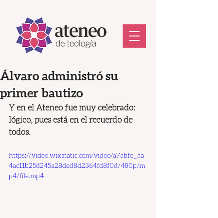
Álvaro administró su
primer bautizo
Y en el Ateneo fue muy celebrado: 
lógico, pues está en el recuerdo de 
todos. 
https://video.wixstatic.com/video/a7abfe_aa
4ac11b25d245a28ded8d2364fd8f0d/480p/m
p4/file.mp4