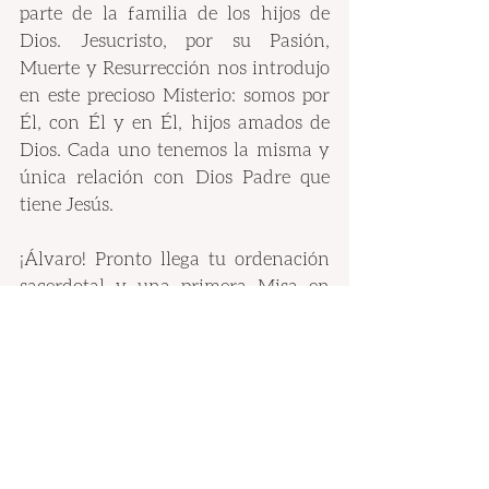
parte de la familia de los hijos de 
Dios. Jesucristo, por su Pasión, 
Muerte y Resurrección nos introdujo 
en este precioso Misterio: somos por 
Él, con Él y en Él, hijos amados de 
Dios. Cada uno tenemos la misma y 
única relación con Dios Padre que 
tiene Jesús.
¡Álvaro! Pronto llega tu ordenación 
sacerdotal y una primera Misa en 
San Alberto Magno donde te 
iniciaste como monaguillo: ¡cuántas 
historias de monaguillos que hoy son 
sacerdotes!
José Ignacio Varela
Director del Ateneo de Teología